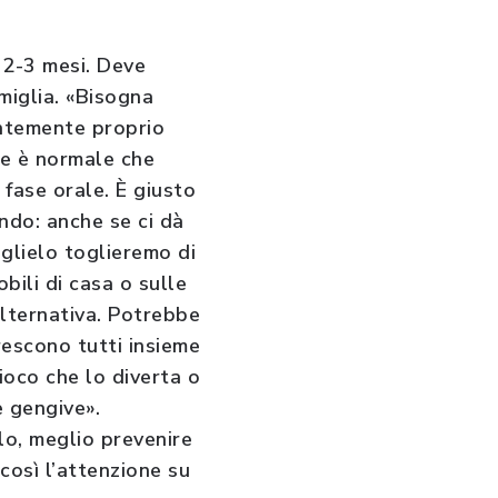
 2-3 mesi. Deve
miglia. «Bisogna
antemente proprio
he è normale che
 fase orale. È giusto
ndo: anche se ci dà
 glielo toglieremo di
bili di casa o sulle
’alternativa. Potrebbe
rescono tutti insieme
gioco che lo diverta o
e gengive».
llo, meglio prevenire
così l’attenzione su