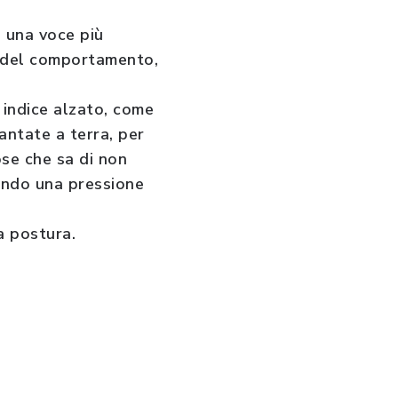
e una voce più
tà del comportamento,
 indice alzato, come
antate a terra, per
ose che sa di non
tando una pressione
a postura.