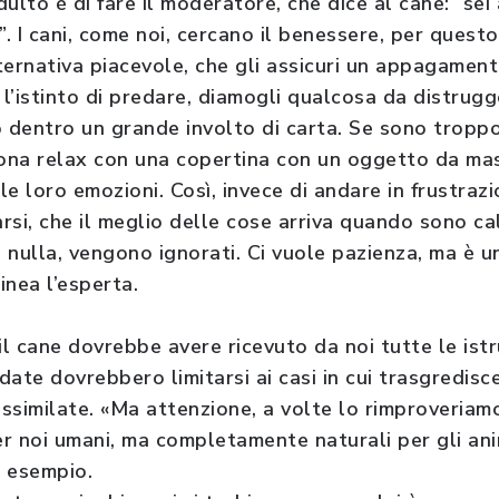
ulto è di fare il moderatore, che dice al cane: “sei
”. I cani, come noi, cercano il benessere, per quest
alternativa piacevole, che gli assicuri un appagame
 l’istinto di predare, diamogli qualcosa da distrug
o dentro un grande involto di carta. Se sono troppo
na relax con una copertina con un oggetto da mas
e loro emozioni. Così, invece di andare in frustraz
si, che il meglio delle cose arriva quando sono cal
 nulla, vengono ignorati. Ci vuole pazienza, ma è u
inea l’esperta.
il cane dovrebbe avere ricevuto da noi tutte le istr
idate dovrebbero limitarsi ai casi in cui trasgredis
ssimilate. «Ma attenzione, a volte lo rimproveriamo
r noi umani, ma completamente naturali per gli anim
e esempio.