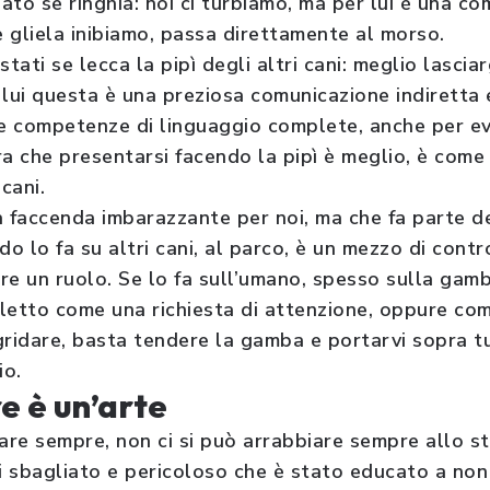
dato se ringhia: noi ci turbiamo, ma per lui è una co
 gliela inibiamo, passa direttamente al morso.
ustati se lecca la pipì degli altri cani: meglio lascia
 lui questa è una preziosa comunicazione indiretta 
 competenze di linguaggio complete, anche per evit
ara che presentarsi facendo la pipì è meglio, è come 
 cani.
a faccenda imbarazzante per noi, ma che fa parte d
o lo fa su altri cani, al parco, è un mezzo di cont
ire un ruolo. Se lo fa sull’umano, spesso sulla gam
letto come una richiesta di attenzione, oppure com
gridare, basta tendere la gamba e portarvi sopra tu
io.
 è un’arte
iare sempre, non ci si può arrabbiare sempre allo
i sbagliato e pericoloso che è stato educato a non 