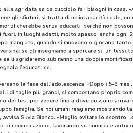
alla sgridata se da cucciolo fa i bisogni in casa. «
ne gli sfinteri, si tratta di un’incapacità reale, no
li mortificherebbe senza educarli, perché non posso
 fuori, in luoghi adatti, molto spesso, anche ogni 2
dopo mangiato, quando si muovono o giocano tanto.
aversina: se gli insegniamo a sporcare su un tessut
 e se li sgrideremo subiranno una doppia mortificaz
segnala l’educatrice.
aversano la fase dell’adolescenza. «Dopo i 5-6 mesi,
lli di taglie più grandi, si comportano proprio com
no dei test per vedere fino a dove possono arrivare
gruppo famiglia. Se noi umani reagiamo mostrando la
 avvisa Silvia Bianco. «Meglio evitare lo scontro, l
o di comunicazione, lavorando su rinuncia e autocon