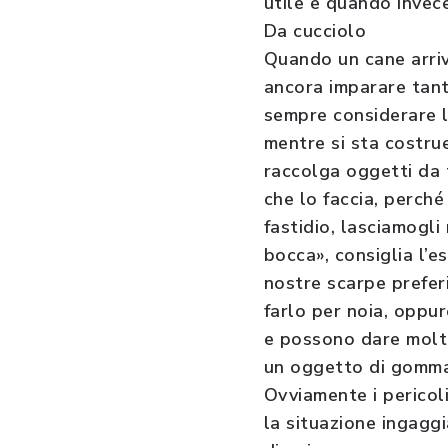
utile e quando invec
Da cucciolo
Quando un cane arriva
ancora imparare tante
sempre considerare l
mentre si sta costru
raccolga oggetti da t
che lo faccia, perch
fastidio, lasciamogli
bocca», consiglia l’e
nostre scarpe preferi
farlo per noia, oppur
e possono dare molto 
un oggetto di gomma 
Ovviamente i pericoli
la situazione ingaggi