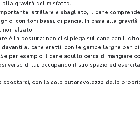
alla gravità del misfatto.
importante: strillare è sbagliato, il cane comprend
inghio, con toni bassi, di pancia. In base alla gravi
, non alzato.
e è la postura: non ci si piega sul cane con il dito
e davanti al cane eretti, con le gambe larghe ben pi
 Se per esempio il cane adulto cerca di mangiare c
osi verso di lui, occupando il suo spazio ed eserci
 a spostarsi, con la sola autorevolezza della propri