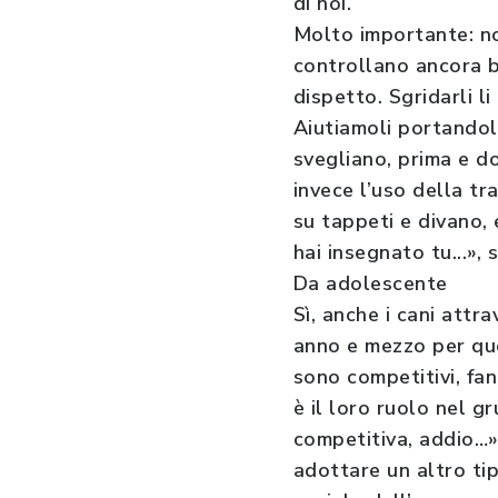
di noi.
Molto importante: no 
controllano ancora be
dispetto. Sgridarli 
Aiutiamoli portandoli
svegliano, prima e 
invece l’uso della tr
su tappeti e divano,
hai insegnato tu...», 
Da adolescente
Sì, anche i cani attr
anno e mezzo per que
sono competitivi, fan
è il loro ruolo nel 
competitiva, addio…»,
adottare un altro tip