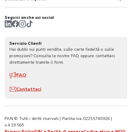
Seguici anche sui social
Servizio Clienti
Hai dubbi sui punti vendita, sulle carte fedeltà o sulle
promozioni? Consulta le nostre FAQ oppure contattaci
direttamente tramite il form.
FAQ
Contattaci
PAN © Tutti i diritti riservati | Partita Iva 02255740926 |
v.4.19.565
Privacy Policy
D&I e Parità di genere
Codice etico e MOG