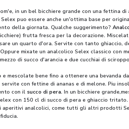
om'e, in un bel bicchiere grande con una fettina di 
o Selex puo essere anche un'ottima base per original
ento della giornata. Qualche suggerimento?
Analco
icchiere) frutta fresca per la decorazione. Miscelate
sare un quarto d'ora. Servite con tanto ghiaccio, d
a. Oppure mixate un analcolico Selex classico con m
 mezzo di succo d'arancia e due cucchiai di sciroppo
to e mescolate bene fino a ottenere una bevanda da
 servite con fettine di ananas e di melone. Piu inso
ento con il
succo di pera
. In un bicchiere grande,m
elex con 150 cl di succo di pera e ghiaccio tritato
i aperitivi analcolici, come tutti gli altri prodotti Se
fiducia.