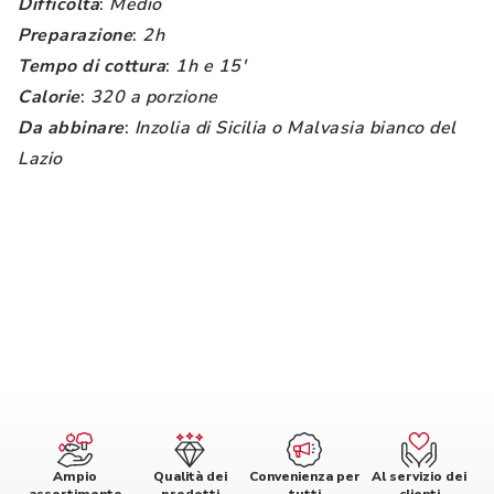
Difficolta
:
Medio
Preparazione
:
2h
Tempo di cottura
:
1h e 15'
Calorie
:
320 a porzione
Da abbinare
:
Inzolia di Sicilia o Malvasia bianco del
Lazio
Ampio
Qualità dei
Convenienza per
Al servizio dei