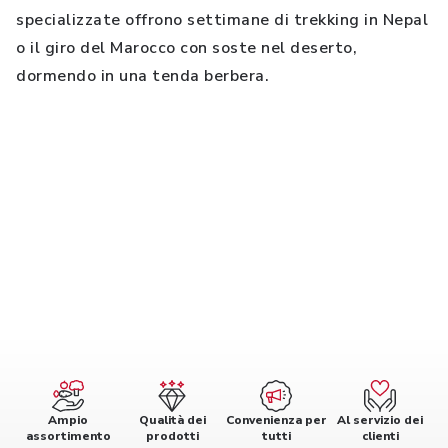
specializzate offrono settimane di trekking in Nepal
o il giro del Marocco con soste nel deserto,
dormendo in una tenda berbera.
Ampio
Qualità dei
Convenienza per
Al servizio dei
assortimento
prodotti
tutti
clienti