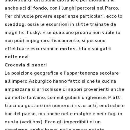
snowboard
, disciplina giovane e per giovani, ma
anche
sci di fondo
, con i lunghi percorsi nel Parco.
Per chi vuole provare esperienze particolari, ecco lo
sleddog
, ossia le escursioni in slitte trainate da
magnifici husky. E se qualcuno proprio non vuole (o
non può) impegnarsi fisicamente, si possono
effettuare escursioni in
motoslitta
o sui
gatti
delle nevi
.
Crocevia di sapori
La posizione geografica e l’appartenenza secolare
all’Impero Asburgico hanno fatto sì che la cucina
ampezzana si arricchisse di sapori provenienti anche
da molto lontano, come il gulash ungherese. Piatti
tipici da gustare nei numerosi ristoranti, enoteche e
bar del paese, ma anche nelle malghe e nei rifugi in
quota (vedi box). Ecco gli imperdibili di un