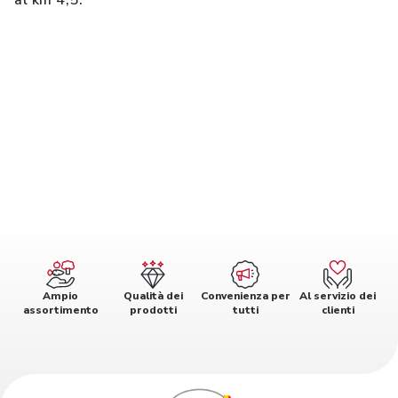
al km 4,5.
Ampio
Qualità dei
Convenienza per
Al servizio dei
assortimento
prodotti
tutti
clienti