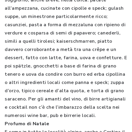
soggiorno, anche breve, nella conca: patate
all’ampezzana, cucinate con cipolle e speck; gulash
suppe, un minestrone particolarmente ricco;
casunziei, pasta a forma di mezzaluna con ripieno di
verdure e cosparsa di semi di papavero; canederli,
simili a quelli tirolesi; kaiserschmarren, piatto
davvero corroborante a metà tra una crêpe e un
dessert, fatto con latte, farina, uova e confetture. E
poi spätzle, gnocchetti a base di farina di grano
tenero e uova da condire con burro ed erba cipollina
o altri ingredienti locali come panna e speck; zuppa
d’orzo, tipico cereale d’alta quota, e torta di grano
saraceno. Per gli amanti del vino, di birre artigianali
e cocktail non c’è che l’imbarazzo della scelta nei
numerosi wine bar, pub e birrerie locali.
Profumo di Natale