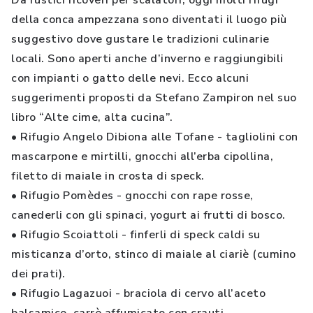
Da rustici ricoveri per scalatori, oggi molti rifugi
della conca ampezzana sono diventati il luogo più
suggestivo dove gustare le tradizioni culinarie
locali. Sono aperti anche d’inverno e raggiungibili
con impianti o gatto delle nevi. Ecco alcuni
suggerimenti proposti da Stefano Zampiron nel suo
libro “Alte cime, alta cucina”.
• Rifugio Angelo Dibiona alle Tofane - tagliolini con
mascarpone e mirtilli, gnocchi all’erba cipollina,
filetto di maiale in crosta di speck.
• Rifugio Pomèdes - gnocchi con rape rosse,
canederli con gli spinaci, yogurt ai frutti di bosco.
• Rifugio Scoiattoli - finferli di speck caldi su
misticanza d’orto, stinco di maiale al ciariè (cumino
dei prati).
• Rifugio Lagazuoi - braciola di cervo all’aceto