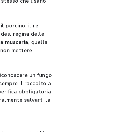
lo stesso che usano
 il
porcino
, il re
ides, regina delle
a muscaria
, quella
a non mettere
 Riconoscere un fungo
sempre il raccolto a
verifica obbligatoria
ralmente salvarti la