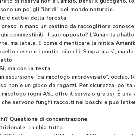
oidrato di riserva non è l’amido, bensì il glicogeno, 
 sono un po’ gli “ibridi” del mondo naturale.
lle e cattivi della foresta
 preso in mano un cestino da raccoglitore conosce
nghi commestibili. Il suo opposto? L’Amanita phallo
nte, ma letale. E come dimenticare la mitica
Amanit
appello rosso e i puntini bianchi. Simpatica sì, ma d
atto.
Sì, ma con la testa
i un’escursione “da micologo improvvisato”, occhio.
o non è un gioco da ragazzi. Per sicurezza, porta 
 micologo (ogni ASL offre il servizio gratis). È una 
i che servono funghi raccolti nei boschi e può lette
chi? Questione di concentrazione
trizionale, cambia tutto.