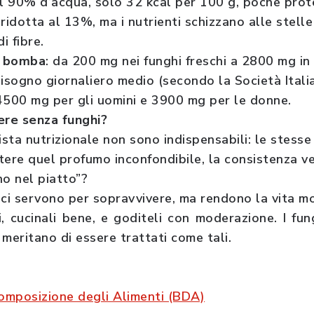
 il 90% d’acqua, solo 32 kcal per 100 g, poche protei
ridotta al 13%, ma i nutrienti schizzano alle stell
i fibre.
na bomba
: da 200 mg nei funghi freschi a 2800 mg in 
bisogno giornaliero medio (secondo la Società Itali
4500 mg per gli uomini e 3900 mg per le donne.
ere senza funghi?
ista nutrizionale non sono indispensabili: le stesse
tere quel profumo inconfondibile, la consistenza ve
no nel piatto”?
 ci servono per sopravvivere, ma rendono la vita m
i, cucinali bene, e goditeli con moderazione. I fu
meritano di essere trattati come tali.
composizione degli Alimenti (BDA)