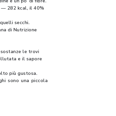
ne e un po’ di fibre.
e — 282 kcal, il 40%
quelli secchi.
ana di Nutrizione
 sostanze le trovi
llutata e il sapore
olto più gustosa.
nghi sono una piccola