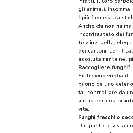
Infatti, il loro carb
gli animali. Insomma,
I più famosi: tra ste
Anche chi non ha mai
incontrastato dei fu
tossine: bella, elega
dei cartoni, con il c
assolutamente nel pi
Raccogliere funghi? 
Se ti viene voglia d
buono da uno velenos
far controllare da un
anche per i ristorant
vita.
Funghi freschi o sec
Dal punto di vista nu