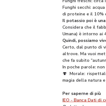
Funghi freschi: circa
Funghi secchi: acqua 
di proteine e il 10% d
Il potassio poi è u
Considera che il fab
Umana) è intorno ai 
Quindi, possiamo viv
Certo, dal punto di v
altrove. Ma vuoi met
che fa subito “autun
In poche parole: non
🍄 Morale: rispettal
magia della natura e 
Per saperne di più
IEO - Banca Dati di 