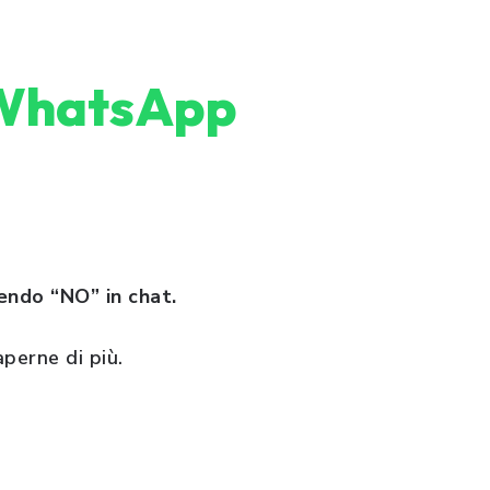
u WhatsApp
vendo “NO” in chat.
aperne di più.