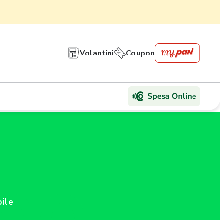
Volantini
Coupon
bile