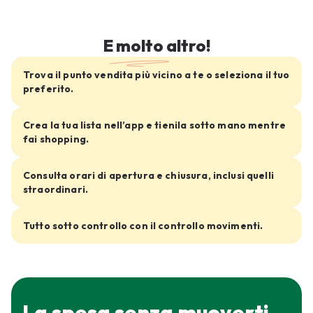
E
molto
altro!
Trova il punto vendita più vicino a te o seleziona il tuo
preferito.
Crea la tua lista nell’app e tienila sotto mano mentre
fai shopping.
Consulta orari di apertura e chiusura, inclusi quelli
straordinari.
Tutto sotto controllo con il controllo movimenti.
La spesa senza muoverti