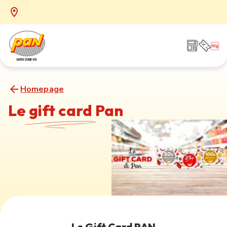
Homepage
Le
gift card
Pan
Le Gift Card PAN