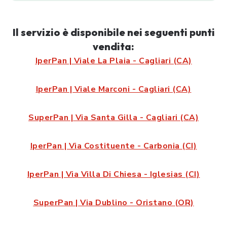
Il servizio è disponibile nei seguenti punti
vendita:
IperPan | Viale La Plaia - Cagliari (CA)
IperPan | Viale Marconi - Cagliari (CA)
SuperPan | Via Santa Gilla - Cagliari (CA)
IperPan | Via Costituente - Carbonia (CI)
IperPan | Via Villa Di Chiesa - Iglesias (CI)
SuperPan | Via Dublino - Oristano (OR)