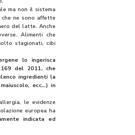
o.
ale ma non il sistema
e che ne sono affette
hero del latte. Anche
vverse. Alimenti che
lto stagionati, cibi
ergene lo ingerisca
1169 del 2011, che
elenco ingredienti la
n maiuscolo, ecc…) in
llergia, le evidenze
polazione europea ha
iamente indicata ed