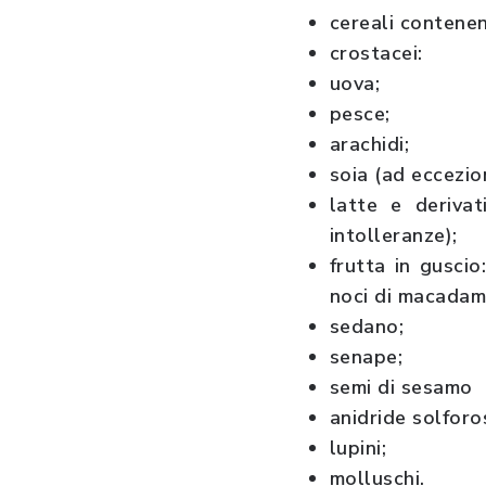
cereali contenen
crostacei:
uova;
pesce;
arachidi;
soia (ad eccezion
latte e derivat
intolleranze);
frutta in guscio
noci di macadami
sedano;
senape;
semi di sesamo
anidride solforo
lupini;
molluschi.