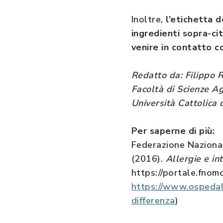
Inoltre,
l’etichetta 
ingredienti sopra-ci
venire in contatto co
Redatto da: Filippo 
Facoltà di Scienze Ag
Università Cattolica 
Per saperne di più:
Federazione Nazional
(2016).
Allergie e in
https://portale.fno
https://www.ospedale
differenza
)