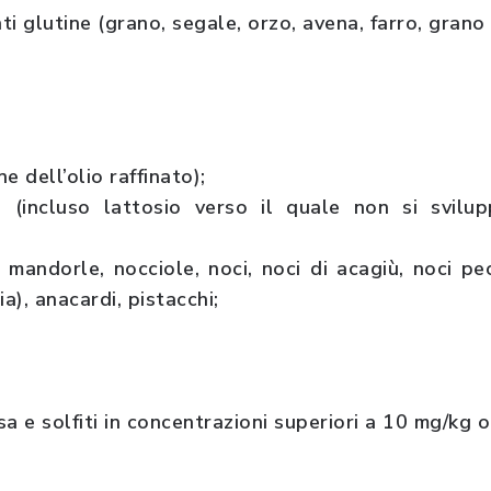
ti glutine (grano, segale, orzo, avena, farro, grano
e dell’olio raffinato);
i (incluso lattosio verso il quale non si svilup
: mandorle, nocciole, noci, noci di acagiù, noci pe
a), anacardi, pistacchi;
sa e solfiti in concentrazioni superiori a 10 mg/kg o