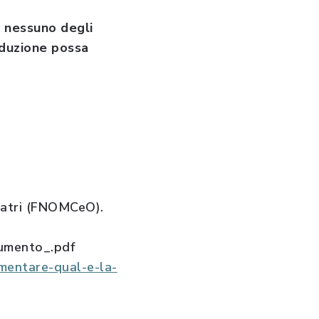
a nessuno degli
oduzione possa
oiatri (FNOMCeO).
cumento_.pdf
imentare-qual-e-la-