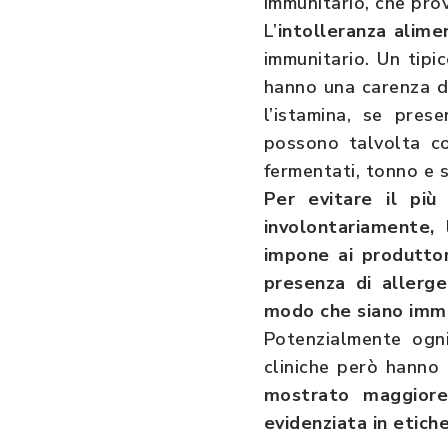
immunitario, che prov
L’
intolleranza alime
immunitario. Un tipic
hanno una carenza di
l’istamina, se pres
possono talvolta co
fermentati, tonno e 
Per evitare il più
involontariamente
impone ai produttori
presenza di allergen
modo che siano imme
Potenzialmente ogni
cliniche però hanno
mostrato maggiore 
evidenziata in etich