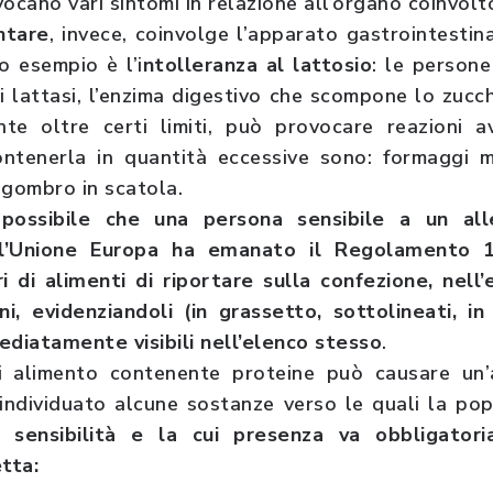
ocano vari sintomi in relazione all’organo coinvolt
ntare
, invece, coinvolge l’apparato gastrointestin
o esempio è l’i
ntolleranza al lattosio
: le person
 lattasi, l’enzima digestivo che scompone lo zucc
ente oltre certi limiti, può provocare reazioni a
ntenerla in quantità eccessive sono: formaggi mo
sgombro in scatola.
 possibile che una persona sensibile a un all
, l’Unione Europa ha emanato il Regolamento 
 di alimenti di riportare sulla confezione, nell’
i, evidenziandoli (in grassetto, sottolineati, i
diatamente visibili nell’elenco stesso
.
 alimento contenente proteine può causare un’a
 individuato alcune sostanze verso le quali la po
sensibilità e la cui presenza va obbligator
etta: