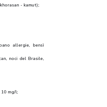
 khorasan - kamut);
pano allergie, bensì
can, noci del Brasile,
 10 mg/l;