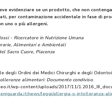
deve evidenziare se un prodotto, che non conteng
tati, per contaminazione accidentale in fase di pr
n uno o più allergeni.
Rossi - Ricercatore in Nutrizione Umana
rarie, Alimentari e Ambientali
del Sacro Cuore, Piacenza
e degli Ordini dei Medici Chirurghi e degli Odont
tolleranze alimentari: Documento condiviso
.
mceo.it/wp-content/uploads/2017/11/1.2016_III_do
niguarda.it/news/leggi/allergia-o-intolleranza-al