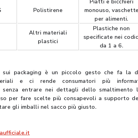
Piatti e bicchieri
S
Polistirene
monouso, vaschett
per alimenti.
Plastiche non
Altri materiali
O
specificate nei codic
plastici
da 1 a 6.
i sui packaging è un piccolo gesto che fa la di
teriali e ci rende consumatori più infor
 senza entrare nei dettagli dello smaltimento l
sso per fare scelte più consapevoli a supporto del
tare gli imballi nel sacco più giusto.
ufficiale.it