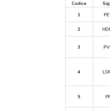
Codice
Sig
1
PE
2
HD
3
PV
4
LD
5
P