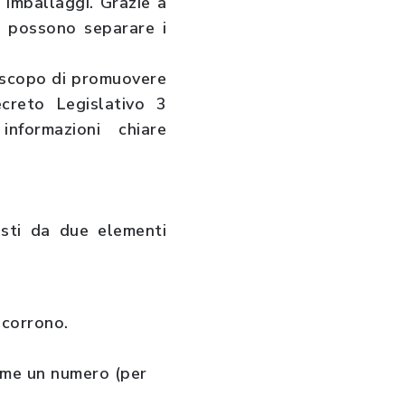
i imballaggi. Grazie a
ti possono separare i
o scopo di promuovere
Decreto Legislativo 3
nformazioni chiare
osti da due elementi
ncorrono.
come un numero (per