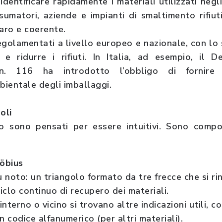
dentificare rapidamente i materiali utilizzati negl
umatori, aziende e impianti di smaltimento rifiu
iaro e coerente.
egolamentati a livello europeo e nazionale, con l
 e ridurre i rifiuti. In Italia, ad esempio, il 
. 116 ha introdotto l’obbligo di fornire i
bientale degli imballaggi.
oli
ggio sono pensati per essere intuitivi. Sono comp
Möbius
iù noto: un triangolo formato da tre frecce che si ri
iclo continuo di recupero dei materiali.
interno o vicino si trovano altre indicazioni utili, 
n codice alfanumerico (per altri materiali).