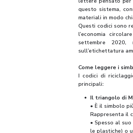
lettere pensato per i
questo sistema, cons
materiali in modo ch
Questi codici sono r
l’economia circolare
settembre 2020, n
sull’etichettatura am
Come leggere i simb
I codici di ricicla
principali:
Il triangolo di 
• È il simbolo p
Rappresenta il c
• Spesso al suo 
le plastiche) o u