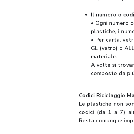
Il numero o cod
• Ogni numero o 
plastiche, i nume
• Per carta, vet
GL (vetro) o ALU
materiale.
A volte si trova
composto da più
Codici Riciclaggio M
Le plastiche non son
codici (da 1 a 7) ai
Resta comunque import