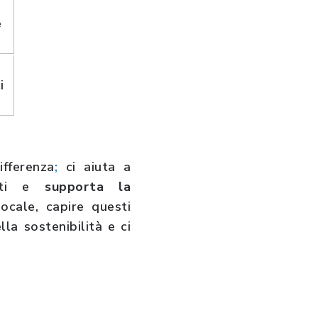
e
i
fferenza
;
ci aiuta a
mati e
supporta la
ocale, capire questi
la sostenibilità e ci