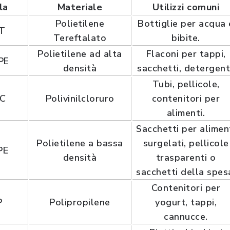
la
Materiale
Utilizzi comuni
Polietilene
Bottiglie per acqua 
T
Tereftalato
bibite.
Polietilene ad alta
Flaconi per tappi,
PE
densità
sacchetti, detergent
Tubi, pellicole,
C
Polivinilcloruro
contenitori per
alimenti.
Sacchetti per alimen
Polietilene a bassa
surgelati, pellicole
PE
densità
trasparenti o
sacchetti della spes
Contenitori per
P
Polipropilene
yogurt, tappi,
cannucce.