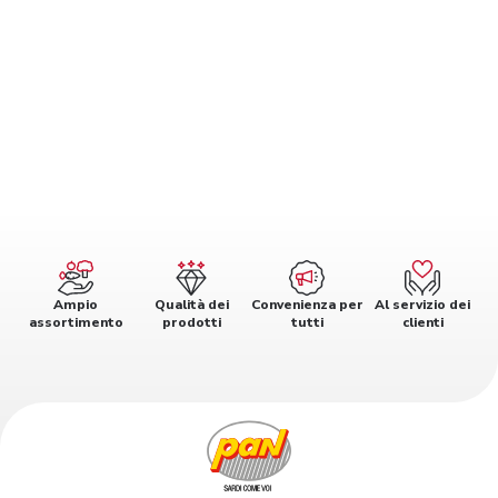
Ampio
Qualità dei
Convenienza per
Al servizio dei
assortimento
prodotti
tutti
clienti