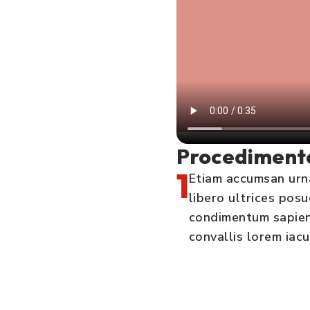
Procediment
1
Etiam accumsan urna
libero ultrices pos
condimentum sapien o
convallis lorem iacul