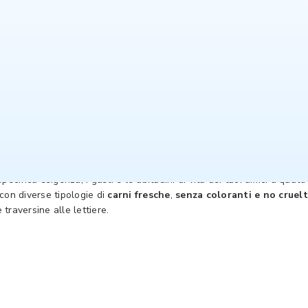
io Selex
otti per i tuoi animali domestici Amico Mio e Amico Mio Expert com
pecifica esigenza, i gusti e le abitudini di vita dei tuoi amici a quat
con diverse tipologie di
carni fresche
,
senza coloranti e
no cruel
e traversine alle lettiere.