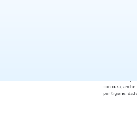
Amico M
Le linee di prod
soddisfare ogni s
con cura, anche 
per l’igiene, dall