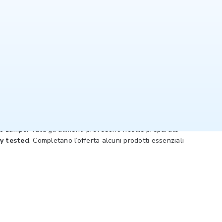
prendono una
vasta scelta
di referenze mirate per
tro zampe. Tutti gli alimenti prevedono ricette preparate
ty tested
. Completano l’offerta alcuni prodotti essenziali