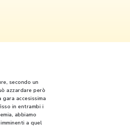
ure, secondo un
può azzardare però
a gara accesissima
fisso in entrambi i
ndemia, abbiamo
 imminenti a quel