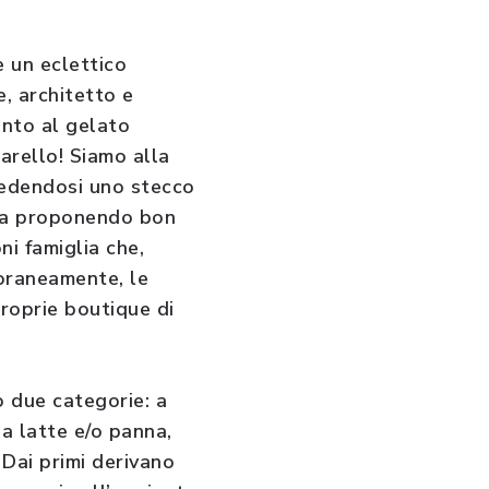
 un eclettico
, architetto e
anto al gelato
arello! Siamo alla
ncedendosi uno stecco
rita proponendo bon
ni famiglia che,
poraneamente, le
proprie boutique di
o due categorie: a
a latte e/o panna,
 Dai primi derivano