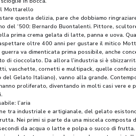
 scioglie in bocca.
al Mottarello
tare questa delizia, pare che dobbiamo ringraziare
no del ‘500: Bernardo Buontalenti. Pittore, scultore
lla prima crema gelata di latte, panna e uova. Qu
aspettare oltre 400 anni per gustare il mitico Mott
 la guerra va dimenticata prima possibile, anche co
rto di cioccolato. Da allora l’industria si è sbizzar
otti, vaschette, cornetti e multipack, quelle confezio
uto del Gelato Italiano), vanno alla grande. Contem
 hanno proliferato, diventando in molti casi vere e 
i.
abile: l’aria
ne tra industriale e artigianale, del gelato esiston
frutta. Nei primi si parte da una miscela composta d
secondi da acqua o latte e polpa o succo di frutta.