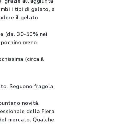
a, grazie all’aggiunta
mbi i tipi di gelato, a
endere il gelato
tte (dal 30-50% nei
un pochino meno
chissima (circa il
luto. Seguono fragola,
spuntano novità,
fessionale della Fiera
 del mercato. Qualche