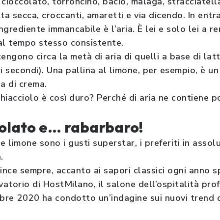
i cioccolato, torroncino, bacio, malaga, stracciatell
tta secca, croccanti, amaretti e via dicendo. In entra
ngrediente immancabile è l’aria. È lei e solo lei a r
al tempo stesso consistente.
ntengono circa la metà di aria di quelli a base di la
ei secondi). Una pallina al limone, per esempio, è 
a di crema.
ghiacciolo è così duro? Perché di aria ne contiene po
olato e… rabarbaro!
e limone sono i gusti superstar, i preferiti in asso
.
vince sempre, accanto ai sapori classici ogni anno 
vatorio di HostMilano, il salone dell’ospitalità pro
obre 2020 ha condotto un’indagine sui nuovi trend