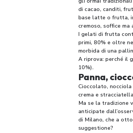
gli ormai tradizional
di cacao, canditi, fru
base latte o frutta, i
cremoso, soffice ma 
I gelati di frutta co
primi, 80% e oltre n
morbida di una pallin
A riprova: perché il 
10%).
Panna, ciocc
Cioccolato, nocciola 
crema e stracciatella
Ma se la tradizione 
anticipate dall’osser
di Milano, che a ott
suggestione?