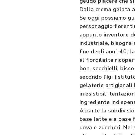
gelido piacere che si
Dalla crema gelata 
Se oggi possiamo gus
personaggio fiorenti
appunto inventore de
industriale, bisogna 
fine degli anni ‘40,
al fiordilatte ricope
bon, secchielli, bisc
secondo l’Igi (Istit
gelaterie artigianali
irresistibili tentazion
Ingrediente indispens
A parte la suddivisio
base latte e a base 
uova e zuccheri. Nei 