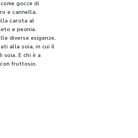
à come gocce di
ro e cannella.
alla carota al
neto e peonia.
lle diverse esigenze.
i alla soia, in cui il
 soia. E chi è a
con fruttosio.