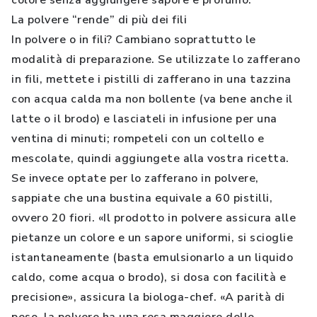
colore senza aggiungere sapore e profumo.
La polvere “rende” di più dei fili
In polvere o in fili? Cambiano soprattutto le
modalità di preparazione. Se utilizzate lo zafferano
in fili, mettete i pistilli di zafferano in una tazzina
con acqua calda ma non bollente (va bene anche il
latte o il brodo) e lasciateli in infusione per una
ventina di minuti; rompeteli con un coltello e
mescolate, quindi aggiungete alla vostra ricetta.
Se invece optate per lo zafferano in polvere,
sappiate che una bustina equivale a 60 pistilli,
ovvero 20 fiori. «Il prodotto in polvere assicura alle
pietanze un colore e un sapore uniformi, si scioglie
istantaneamente (basta emulsionarlo a un liquido
caldo, come acqua o brodo), si dosa con facilità e
precisione», assicura la biologa-chef. «A parità di