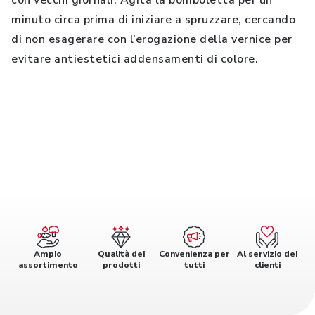
con vecchi giornali. Agita la bomboletta per un
minuto circa prima di iniziare a spruzzare, cercando
di non esagerare con l’erogazione della vernice per
evitare antiestetici addensamenti di colore.
Ampio
Qualità dei
Convenienza per
Al servizio dei
assortimento
prodotti
tutti
clienti