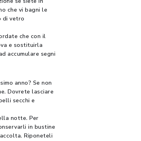
zione se siete in
no che vi bagni le
 di vetro
cordate che con il
a e sostituirla
 ad accumulare segni
ossimo anno? Se non
ome. Dovrete lasciare
elli secchi e
lla notte. Per
onservarli in bustine
raccolta. Riponeteli