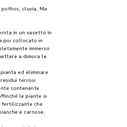
, pothos, cluvia. Ma
rirla in un vasetto in
 poi collocato in
mpletamente immerso
mettere a dimora le
 pianta ed eliminare
residui terrosi
rente contenente
finché le piante si
fertilizzante che
bianche e carnose.