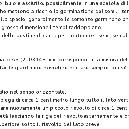
o, buio e asciutto, possibilmente in una scatola di l
 che mettono a rischio la germinazione dei semi. I t
ella specie: generalmente le semenze germinano a
i grossa dimensione i tempi raddoppiano.
 delle bustine di carta per contenere i semi, semp
rmato A5 (210X148 mm, corrisponde alla misura del 
elante giardiniere dovrebbe portare sempre con sé
oglio nel senso orizzontale.
iega di circa 1 centimetro lungo tutto il lato vert
fare nuovamente un piccolo risvolto di circa 1 cent
età lasciando la riga del risvoltoesternamente e c
periore sotto il risvolto del lato breve.