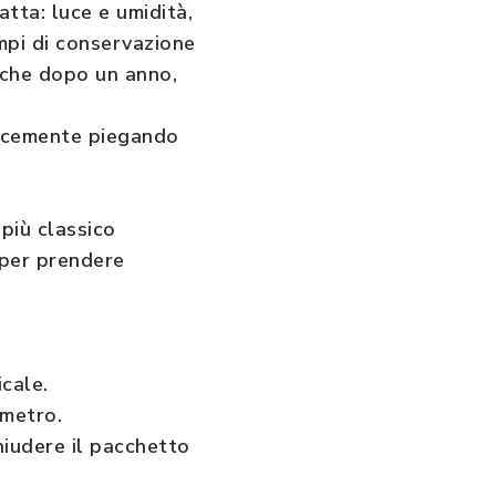
atta: luce e umidità,
empi di conservazione
nche dopo un anno,
licemente piegando
più classico
 per prendere
icale.
imetro.
hiudere il pacchetto