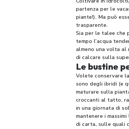
Coltivare in idrocolt
partenza per le vaca
piante!). Ma può ess
trasparente.
Sia per le talee che 
tempo l’acqua tender
almeno una volta al 
di calcare sulla super
Le bustine p
Volete conservare la
sono degli ibridi (e q
maturare sulla pianta
croccanti al tatto, r
in una giornata di s
mantenere i massimi l
di carta, sulle quali