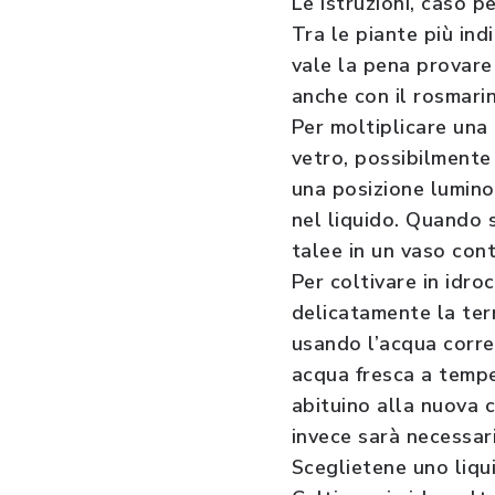
Le istruzioni, caso p
Tra le piante più ind
vale la pena provare
anche con il rosmarin
Per moltiplicare una 
vetro, possibilmente
una posizione lumin
nel liquido. Quando 
talee in un vaso con
Per coltivare in idro
delicatamente la terr
usando l’acqua corre
acqua fresca a tempe
abituino alla nuova 
invece sarà necessar
Sceglietene uno liqu