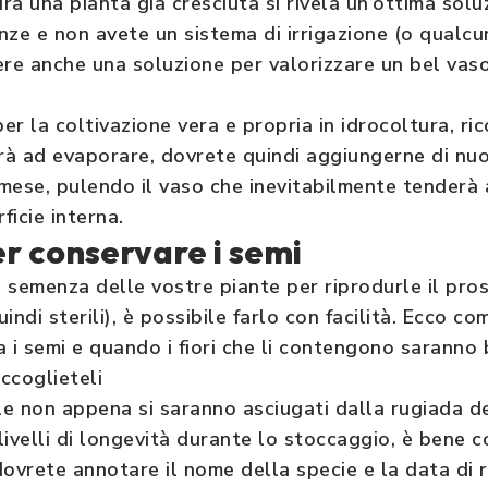
ura una pianta già cresciuta si rivela un’ottima solu
nze e non avete un sistema di irrigazione (o qualcu
ere anche una soluzione per valorizzare un bel vaso
per la coltivazione vera e propria in idrocoltura, ri
à ad evaporare, dovrete quindi aggiungerne di nuov
mese, pulendo il vaso che inevitabilmente tenderà
ficie interna.
er conservare i semi
 semenza delle vostre piante per riprodurle il pr
uindi sterili), è possibile farlo con facilità. Ecco c
 i semi e quando i fiori che li contengono saranno b
accoglieteli
ole non appena si saranno asciugati dalla rugiada de
ivelli di longevità durante lo stoccaggio, è bene c
 dovrete annotare il nome della specie e la data di 