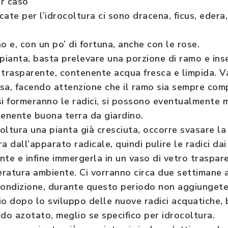
er caso
icate per l’idrocoltura ci sono dracena, ficus, edera
o e, con un po’ di fortuna, anche con le rose.
pianta, basta prelevare una porzione di ramo e inse
 trasparente, contenente acqua fresca e limpida. Va
osa, facendo attenzione che il ramo sia sempre co
si formeranno le radici, si possono eventualmente 
tenente buona terra da giardino.
coltura una pianta già cresciuta, occorre svasare la
a dall’apparato radicale, quindi pulire le radici dai 
nte e infine immergerla in un vaso di vetro traspa
ratura ambiente. Ci vorranno circa due settimane af
condizione, durante questo periodo non aggiungete 
io dopo lo sviluppo delle nuove radici acquatiche, 
ido azotato, meglio se specifico per idrocoltura.