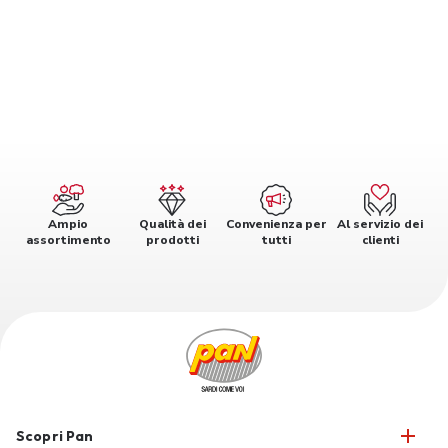
Ampio
Qualità dei
Convenienza per
Al servizio dei
assortimento
prodotti
tutti
clienti
Scopri Pan