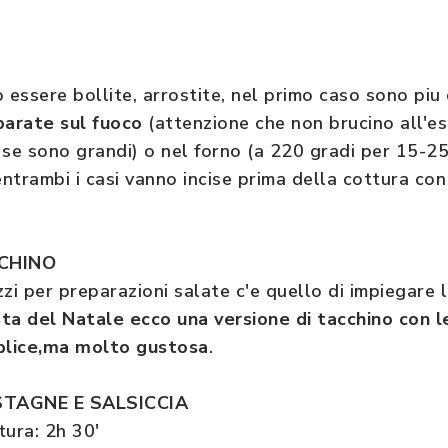
ssere bollite, arrostite, nel primo caso sono piu d
arate sul fuoco
(attenzione che non brucino all'e
 se sono grandi) o nel forno (a 220 gradi per 15-2
entrambi i casi vanno incise prima della cottura co
CCHINO
izzi per preparazioni salate c'e quello di impiegare
ista del Natale ecco una versione di tacchino con 
lice,ma molto gustosa
.
TAGNE E SALSICCIA
tura: 2h 30'