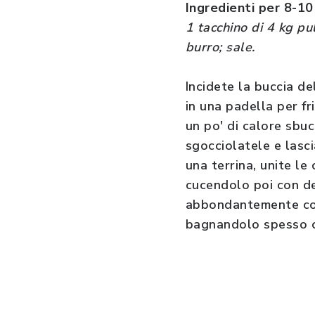
Ingredienti per 8-1
1 tacchino di 4 kg pul
burro; sale.
Incidete la buccia d
in una padella per f
un po' di calore sbu
sgocciolatele e lasci
una terrina, unite le
cucendolo poi con de
abbondantemente con 
bagnandolo spesso c