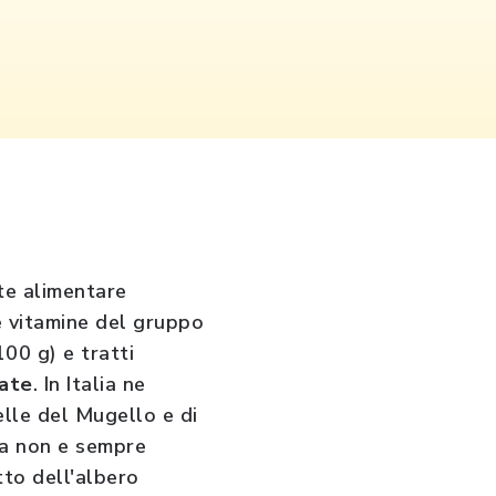
te alimentare
e vitamine del gruppo
00 g) e tratti
late
. In Italia ne
elle del Mugello e di
nza non e sempre
tto dell'albero