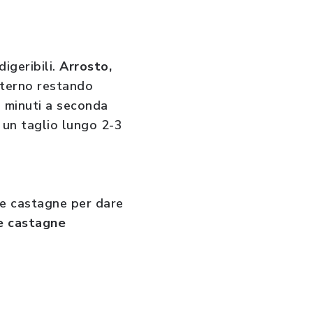
igeribili.
Arrosto,
sterno restando
5 minuti a seconda
n un taglio lungo 2-3
 le castagne per dare
le castagne