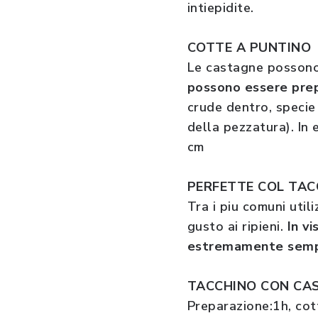
intiepidite.
COTTE A PUNTINO
Le castagne possono e
possono essere prep
crude dentro, specie
della pezzatura). In 
cm
PERFETTE COL TA
Tra i piu comuni util
gusto ai ripieni.
In v
estremamente semp
TACCHINO CON CAS
Preparazione:1h, cot