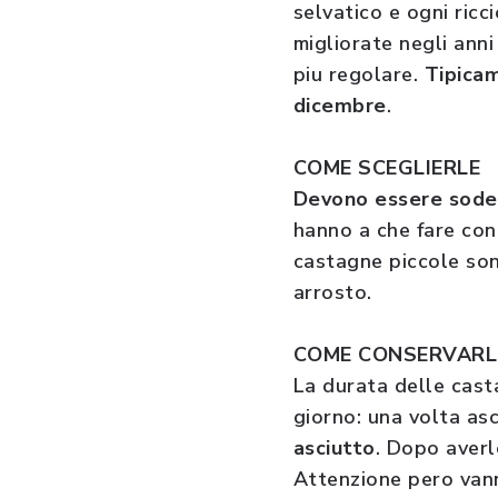
selvatico e ogni ricc
migliorate negli ann
piu regolare.
Tipicam
dicembre
.
COME SCEGLIERLE
Devono essere sode e
hanno a che fare con 
castagne piccole son
arrosto.
COME CONSERVARL
La durata delle cast
giorno: una volta as
asciutto
. Dopo averl
Attenzione pero van