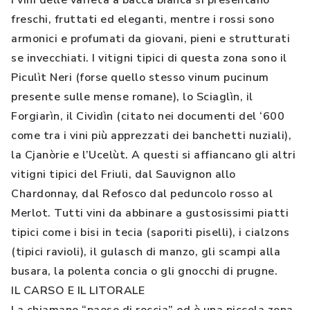
I vini delle varietà a bacca bianca si presentano
freschi, fruttati ed eleganti, mentre i rossi sono
armonici e profumati da giovani, pieni e strutturati
se invecchiati. I vitigni tipici di questa zona sono il
Piculìt Neri (forse quello stesso vinum pucinum
presente sulle mense romane), lo Sciaglìn, il
Forgiarìn, il Cividìn (citato nei documenti del ‘600
come tra i vini più apprezzati dei banchetti nuziali),
la Cjanòrie e l’Ucelùt. A questi si affiancano gli altri
vitigni tipici del Friuli, dal Sauvignon allo
Chardonnay, dal Refosco dal peduncolo rosso al
Merlot. Tutti vini da abbinare a gustosissimi piatti
tipici come i bisi in tecia (saporiti piselli), i cialzons
(tipici ravioli), il gulasch di manzo, gli scampi alla
busara, la polenta concia o gli gnocchi di prugne.
IL CARSO E IL LITORALE