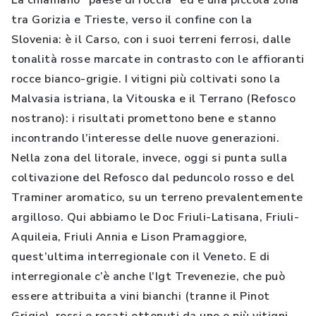
La chiamano “paese di roccia” ed è una piccola zona
tra Gorizia e Trieste, verso il confine con la
Slovenia: è il Carso, con i suoi terreni ferrosi, dalle
tonalità rosse marcate in contrasto con le affioranti
rocce bianco-grigie. I vitigni più coltivati sono la
Malvasia istriana, la Vitouska e il Terrano (Refosco
nostrano): i risultati promettono bene e stanno
incontrando l’interesse delle nuove generazioni.
Nella zona del litorale, invece, oggi si punta sulla
coltivazione del Refosco dal peduncolo rosso e del
Traminer aromatico, su un terreno prevalentemente
argilloso. Qui abbiamo le Doc Friuli-Latisana, Friuli-
Aquileia, Friuli Annia e Lison Pramaggiore,
quest’ultima interregionale con il Veneto. E di
interregionale c’è anche l’Igt Trevenezie, che può
essere attribuita a vini bianchi (tranne il Pinot