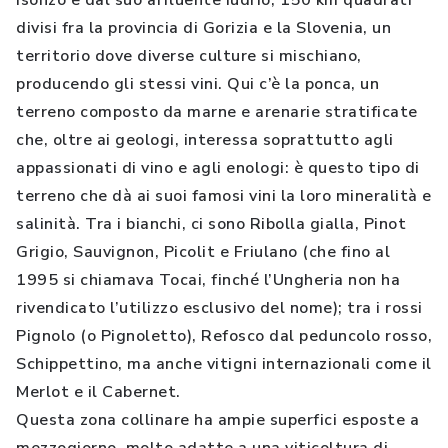
Isonzo e dal suo affluente Iudrio, 150 km quadrati
divisi fra la provincia di Gorizia e la Slovenia, un
territorio dove diverse culture si mischiano,
producendo gli stessi vini. Qui c’è la ponca, un
terreno composto da marne e arenarie stratificate
che, oltre ai geologi, interessa soprattutto agli
appassionati di vino e agli enologi: è questo tipo di
terreno che dà ai suoi famosi vini la loro mineralità e
salinità. Tra i bianchi, ci sono Ribolla gialla, Pinot
Grigio, Sauvignon, Picolit e Friulano (che fino al
1995 si chiamava Tocai, finché l’Ungheria non ha
rivendicato l’utilizzo esclusivo del nome); tra i rossi
Pignolo (o Pignoletto), Refosco dal peduncolo rosso,
Schippettino, ma anche vitigni internazionali come il
Merlot e il Cabernet.
Questa zona collinare ha ampie superfici esposte a