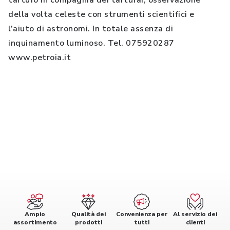
tartufo in compagnia dei tartufai, osservazione
della volta celeste con strumenti scientifici e
l’aiuto di astronomi. In totale assenza di
inquinamento luminoso. Tel. 075920287
www.petroia.it
Ampio
Qualità dei
Convenienza per
Al servizio dei
assortimento
prodotti
tutti
clienti