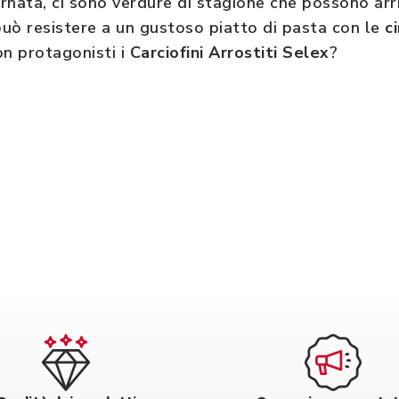
nata, ci sono verdure di stagione che possono arric
 può resistere a un gustoso piatto di pasta con le
c
on protagonisti i
Carciofini Arrostiti Selex
?