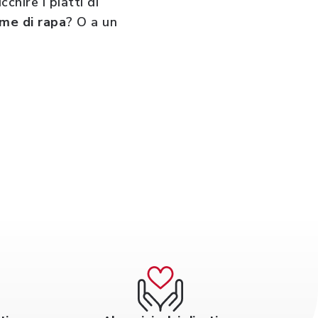
chire i piatti di
ime di rapa
? O a un