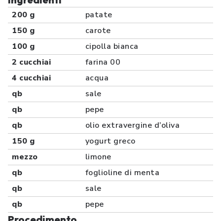
200 g
patate
150 g
carote
100 g
cipolla bianca
2 cucchiai
farina 00
4 cucchiai
acqua
qb
sale
qb
pepe
qb
olio extravergine d’oliva
150 g
yogurt greco
mezzo
limone
qb
foglioline di menta
qb
sale
qb
pepe
Procedimento