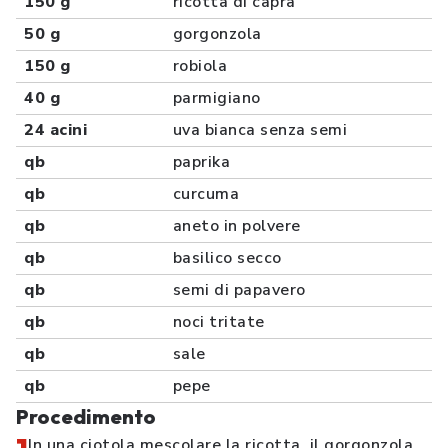
150 g
ricotta di capra
50 g
gorgonzola
150 g
robiola
40 g
parmigiano
24 acini
uva bianca senza semi
qb
paprika
qb
curcuma
qb
aneto in polvere
qb
basilico secco
qb
semi di papavero
qb
noci tritate
qb
sale
qb
pepe
Procedimento
In una ciotola mescolare la ricotta, il gorgonzola,