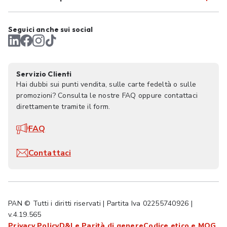
Seguici anche sui social
Servizio Clienti
Hai dubbi sui punti vendita, sulle carte fedeltà o sulle
promozioni? Consulta le nostre FAQ oppure contattaci
direttamente tramite il form.
FAQ
Contattaci
PAN © Tutti i diritti riservati | Partita Iva 02255740926 |
v.4.19.565
Privacy Policy
D&I e Parità di genere
Codice etico e MOG