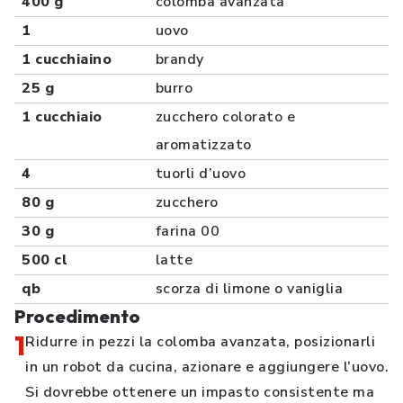
400 g
colomba avanzata
1
uovo
1 cucchiaino
brandy
25 g
burro
1 cucchiaio
zucchero colorato e
aromatizzato
4
tuorli d’uovo
80 g
zucchero
30 g
farina 00
500 cl
latte
qb
scorza di limone o vaniglia
Procedimento
1
Ridurre in pezzi la colomba avanzata, posizionarli
in un robot da cucina, azionare e aggiungere l’uovo.
Si dovrebbe ottenere un impasto consistente ma