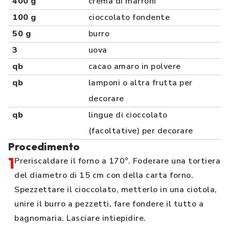
400 g
crema di marroni
100 g
cioccolato fondente
50 g
burro
3
uova
qb
cacao amaro in polvere
qb
lamponi o altra frutta per
decorare
qb
lingue di cioccolato
(facoltative) per decorare
Procedimento
1
Preriscaldare il forno a 170°. Foderare una tortiera
del diametro di 15 cm con della carta forno.
Spezzettare il cioccolato, metterlo in una ciotola,
unire il burro a pezzetti, fare fondere il tutto a
bagnomaria. Lasciare intiepidire.