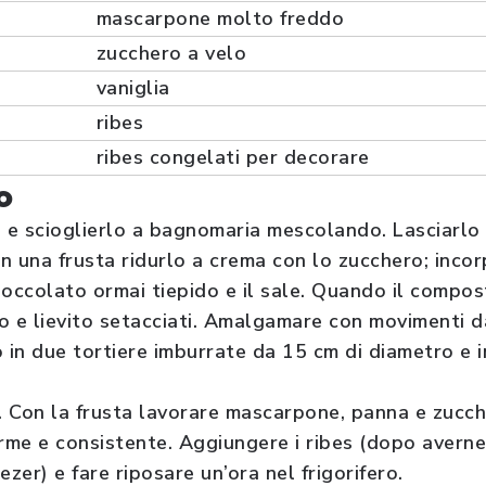
mascarpone molto freddo
zucchero a velo
vaniglia
ribes
ribes congelati per decorare
o
o e scioglierlo a bagnomaria mescolando. Lasciarlo i
on una frusta ridurlo a crema con lo zucchero; inco
cioccolato ormai tiepido e il sale. Quando il compo
cao e lievito setacciati. Amalgamare con movimenti d
 in due tortiere imburrate da 15 cm di diametro e 
a. Con la frusta lavorare mascarpone, panna e zucc
me e consistente. Aggiungere i ribes (dopo averne
ezer) e fare riposare un’ora nel frigorifero.