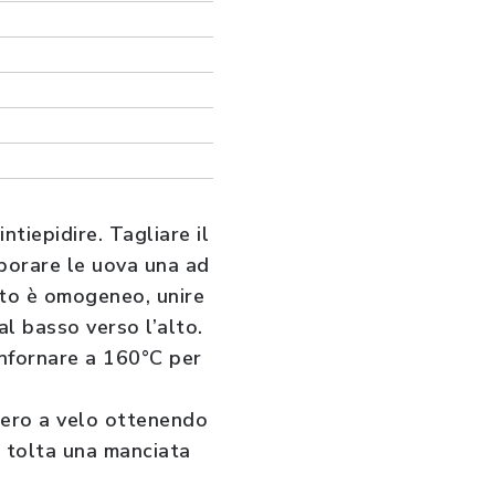
ntiepidire. Tagliare il
rporare le uova una ad
sto è omogeneo, unire
al basso verso l’alto.
infornare a 160°C per
hero a velo ottenendo
 tolta una manciata