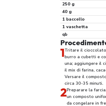
250 g
40 g
1 baccello
1 vaschetta
qb
Procediment
1
Tritare il cioccolat
burro a cubetti e c
una; aggiungere il 
il mix di farina, ca
Versare il composto
circa 30-35 minuti.
2
Preparare la farci
un composto unifor
da congelare in fre