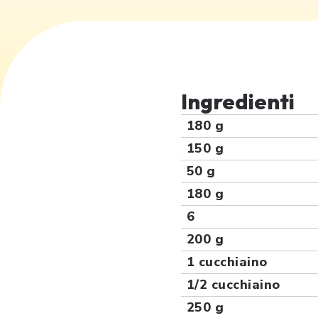
Ingredienti
180 g
150 g
50 g
180 g
6
200 g
1 cucchiaino
1/2 cucchiaino
250 g