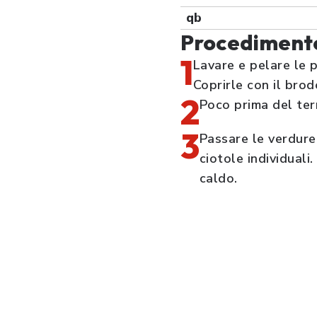
qb
Procediment
1
Lavare e pelare le p
Coprirle con il bro
2
Poco prima del term
3
Passare le verdure
ciotole individual
caldo.