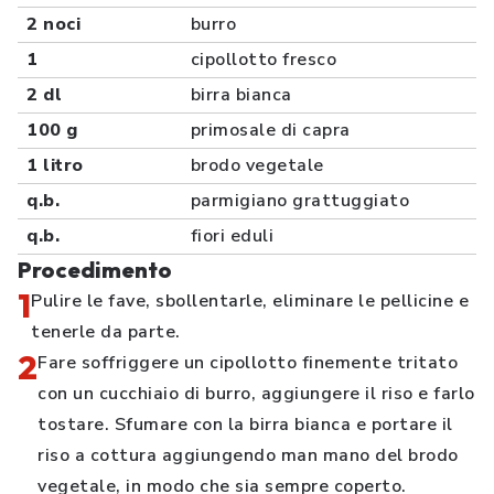
2 noci
burro
1
cipollotto fresco
2 dl
birra bianca
100 g
primosale di capra
1 litro
brodo vegetale
q.b.
parmigiano grattuggiato
q.b.
fiori eduli
Procedimento
1
Pulire le fave, sbollentarle, eliminare le pellicine e
tenerle da parte.
2
Fare soffriggere un cipollotto finemente tritato
con un cucchiaio di burro, aggiungere il riso e farlo
tostare. Sfumare con la birra bianca e portare il
riso a cottura aggiungendo man mano del brodo
vegetale, in modo che sia sempre coperto.