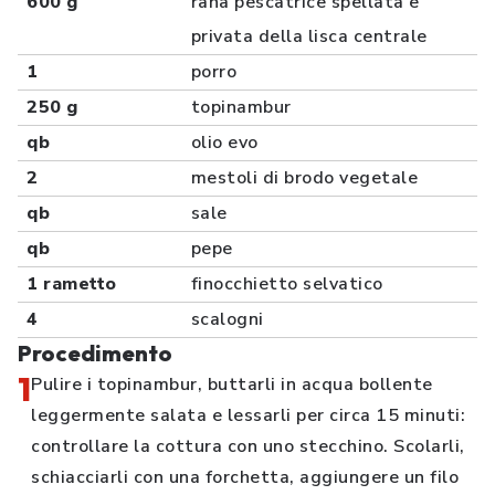
600 g
rana pescatrice spellata e
privata della lisca centrale
1
porro
250 g
topinambur
qb
olio evo
2
mestoli di brodo vegetale
qb
sale
qb
pepe
1 rametto
finocchietto selvatico
4
scalogni
Procedimento
1
Pulire i topinambur, buttarli in acqua bollente
leggermente salata e lessarli per circa 15 minuti:
controllare la cottura con uno stecchino. Scolarli,
schiacciarli con una forchetta, aggiungere un filo