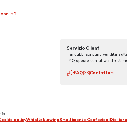
pan.it ?
Servizio Clienti
Hai dubbi sui punti vendita, sul
FAQ oppure contattaci direttame
FAQ
Contattaci
565
Cookie policy
Whistleblowing
Smaltimento Confezioni
Dichiara