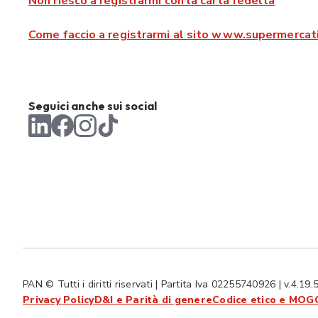
Non riesco a registrarmi con la carta fedeltà
Come faccio a registrarmi al sito www.supermercati
Seguici anche sui social
PAN © Tutti i diritti riservati | Partita Iva 02255740926 | v.4.19.
Privacy Policy
D&I e Parità di genere
Codice etico e MOG