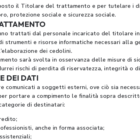
posto il Titolare del trattamento e per tutelare i di
oro, protezione sociale e sicurezza sociale.
TRATTAMENTO
anno trattati dal personale incaricato del titolare 
 di strumenti e risorse informatiche necessari alla g
’elaborazione dei cedolini.
mento sarà svolta in osservanza delle misure di si
rrei rischi di perdita di riservatezza, integrità o di
E DEI DATI
re comunicati a soggetti esterni, ove ciò sia necess
er portare a compimento le finalità sopra descritte
categorie di destinatari:
redito;
rofessionisti, anche in forma associata;
ssistenziali;