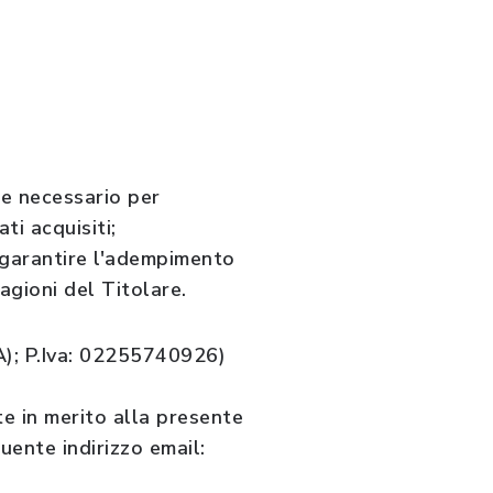
te necessario per
ti acquisiti;
 garantire l'adempimento
ragioni del Titolare.
A); P.Iva: 02255740926)
te in merito alla presente
uente indirizzo email: