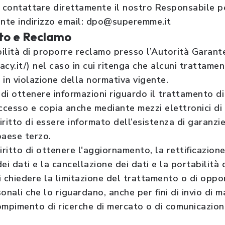
le contattare direttamente il nostro Responsabile p
ente indirizzo email: dpo@superemme.it
sato e Reclamo
bilità di proporre reclamo presso l’Autorità Garant
y.it/) nel caso in cui ritenga che alcuni trattamenti
 in violazione della normativa vigente.
o di ottenere informazioni riguardo il trattamento di
ccesso e copia anche mediante mezzi elettronici d
iritto di essere informato dell’esistenza di garanzi
paese terzo.
diritto di ottenere l'aggiornamento, la rettificazio
ei dati e la cancellazione dei dati e la portabilità d
i chiedere la limitazione del trattamento o di oppors
nali che lo riguardano, anche per fini di invio di ma
compimento di ricerche di mercato o di comunicazio