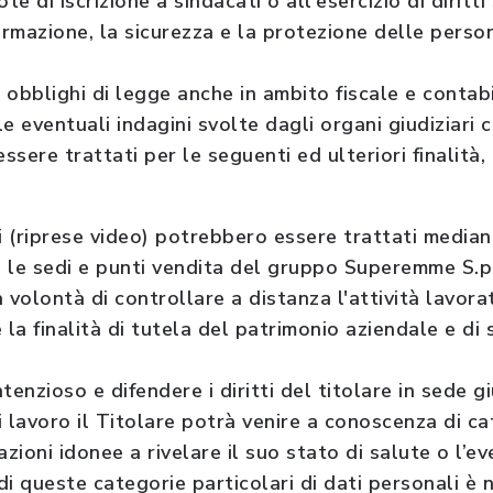
 di iscrizione a sindacati o all'esercizio di diritti 
mazione, la sicurezza e la protezione delle persone
 obblighi di legge anche in ambito fiscale e contab
e eventuali indagini svolte dagli organi giudiziari 
essere trattati per le seguenti ed ulteriori finalità,
i (riprese video) potrebbero essere trattati mediant
 le sedi e punti vendita del gruppo Superemme S.p
 volontà di controllare a distanza l'attività lavor
la finalità di tutela del patrimonio aziendale e di s
enzioso e difendere i diritti del titolare in sede gi
 lavoro il Titolare potrà venire a conoscenza di cat
zioni idonee a rivelare il suo stato di salute o l’e
 di queste categorie particolari di dati personali è