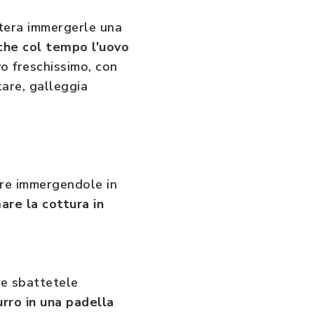
astera immergerle una
 che col tempo l'uovo
vo freschissimo, con
tare, galleggia
ire immergendole in
mare la cottura in
 e sbattetele
rro in una padella