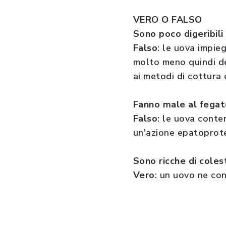
VERO O FALSO
Sono poco digeribili
Falso
: le uova impie
molto meno quindi de
ai metodi di cottura
Fanno male al fegat
Falso
: le uova conte
un'azione epatoprotet
Sono ricche di coles
Vero
: un uovo ne co