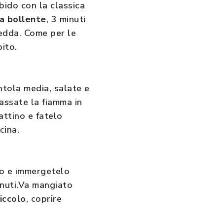
bido con la classica
ua bollente
, 3 minuti
redda. Come per le
rbito.
ntola media, salate e
assate la fiamma in
attino e fatelo
ucina.
io e immergetelo
inuti.Va mangiato
iccolo
, coprire