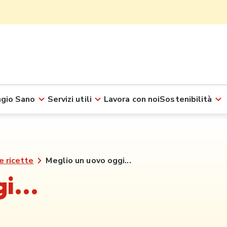
gio Sano
Servizi utili
Lavora con noi
Sostenibilità
e ricette
Meglio un uovo oggi...
i...