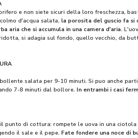
A
orifero e non siete sicuri della loro freschezza, b
e colmo d'acqua salata,
la porosita del guscio fa si
ba aria che si accumula in una camera d'aria
. L'uo
idotta, si adagia sul fondo, quello vecchio, da but
TURA
bollente salata per 9-10 minuti. Si puo anche part
ando 7-8 minuti dal bollore.
In entrambi i casi fer
 il punto di cottura: rompete le uova in una ciotola
ndo il sale e il pepe.
Fate fondere una noce di bu