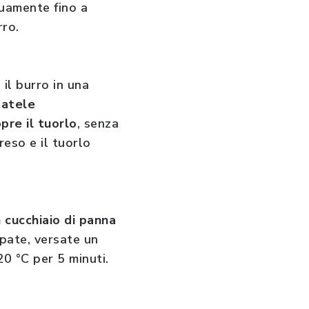
uamente fino a
urro.
il burro in una
satele
pre il tuorlo
, senza
reso e il tuorlo
 cucchiaio di panna
epate, versate un
20 °C per 5 minuti.