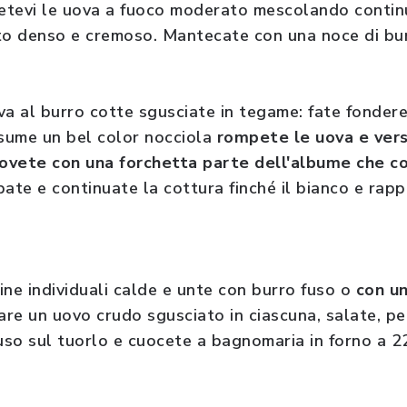
etevi le uova a fuoco moderato mescolando contin
o denso e cremoso. Mantecate con una noce di b
a al burro cotte sgusciate in tegame: fate fondere 
sume un bel color nocciola
rompete le uova e ver
ovete con una forchetta parte dell'albume che co
ate e continuate la cottura finché il bianco e rapp
ine individuali calde e unte con burro fuso o
con un
lare un uovo crudo sgusciato in ciascuna, salate, p
fuso sul tuorlo e cuocete a bagnomaria in forno a 2
e