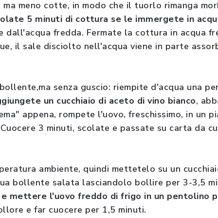
e, ma meno cotte, in modo che il tuorlo rimanga mor
colate 5 minuti di cottura se le immergete in acq
te dall'acqua fredda. Fermate la cottura in acqua f
e, il sale disciolto nell'acqua viene in parte asso
bollente,ma senza guscio: riempite d'acqua una pe
giungete un cucchiaio di aceto di vino bianco
, abb
ema" appena, rompete l'uovo, freschissimo, in un pi
. Cuocere 3 minuti, scolate e passate su carta da c
peratura ambiente, quindi mettetelo su un cucchia
ua bollente salata lasciandolo bollire per 3-3,5 m
 e mettere l'uovo freddo di frigo in un pentolino p
llore e far cuocere per 1,5 minuti.