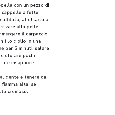
appella con un pezzo di
e cappelle a fette
 affilato, affettarlo a
rrivare alla pelle.
Immergere il carpaccio
 filo d’olio in una
ene per 5 minuti, salare
are stufare pochi
ciare insaporire
al dente e tenere da
a fiamma alta, se
utto cremoso.