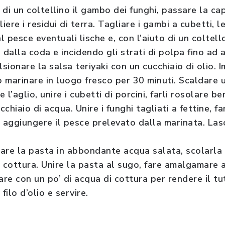
 di un coltellino il gambo dei funghi, passare la c
iere i residui di terra. Tagliare i gambi a cubetti, l
l pesce eventuali lische e, con l’aiuto di un coltello
dalla coda e incidendo gli strati di polpa fino ad a
lsionare la salsa teriyaki con un cucchiaio di olio. 
o marinare in luogo fresco per 30 minuti. Scaldare un
l’aglio, unire i cubetti di porcini, farli rosolare b
chiaio di acqua. Unire i funghi tagliati a fettine, f
e aggiungere il pesce prelevato dalla marinata. Las
are la pasta in abbondante acqua salata, scolarla 
i cottura. Unire la pasta al sugo, fare amalgamare 
re con un po’ di acqua di cottura per rendere il t
ilo d’olio e servire.