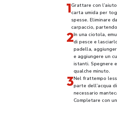
1
Grattare con l’aiuto
carta umida per togl
spesse. Eliminare da
carpaccio, partendo 
2
In una ciotola, emu
di pesce e lasciarl
padella, aggiungere 
e aggiungere un cuc
istanti. Spegnere 
qualche minuto.
3
Nel frattempo less
parte dell’acqua d
necessario manteca
Completare con un f