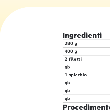
Ingredienti
280 g
400 g
2 filetti
qb
1 spicchio
qb
qb
qb
Procediment